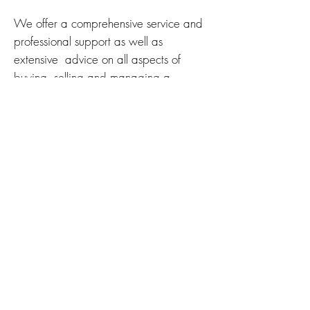
We offer a comprehensive service and
professional support as well as
extensive advice on all aspects of
buying, selling and managing a
property.
QUICK LEFT
broker service
investor support
administration
About me
Contact
Imprint &amp;
Legal
CONTACT INFORMATION
Kontakt