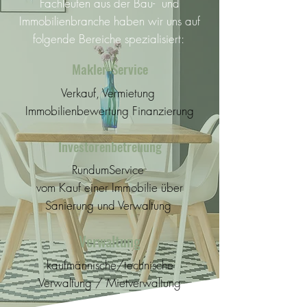
Fachleuten aus der Bau- und
Immobilienbranche haben wir uns auf
folgende Bereiche spezialisiert:
Makler-Service
Verkauf, Vermietung
Immobilienbewertung Finanzierung​
Investorenbetreuung
RundumService
vom Kauf einer Immobilie über
Sanierung und Verwaltung
Verwaltung
kaufmännische/technische
Verwaltung / Mietverwaltung